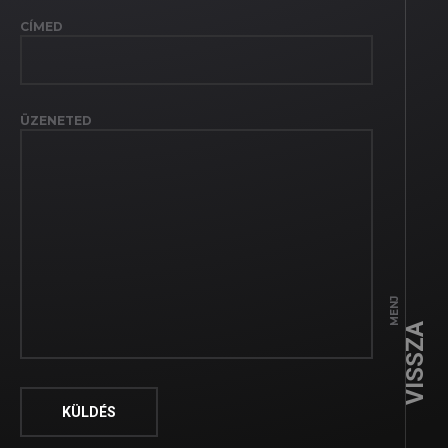
CÍMED
ÜZENETED
MENJ
VISSZA
Facebook
YouTube
Instag
1x