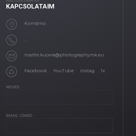
HÁLÓZATAIM ÉS
KAPCSOLATAIM
Komárno
.
martin.kucera@photographymk.eu
Facebook
YouTube
Instag
1x
NEVED
EMAIL CÍMED