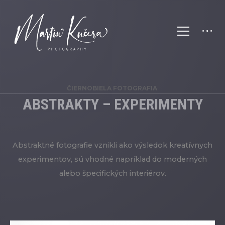
ČIERNOBIELA FOTOGRAFIA
ABSTRAKTY – EXPERIMENTY
Abstraktné fotografie vznikli ako výsledok kreatívnych
experimentov, sú vhodné napríklad do moderných
alebo špecifických interiérov.